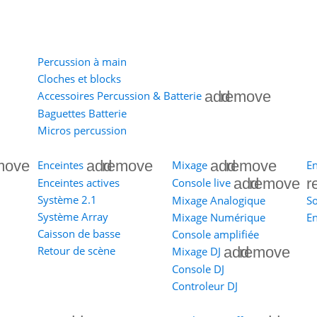
Percussion à main
Cloches et blocks
add
remove
Accessoires Percussion & Batterie
Baguettes Batterie
Micros percussion
move
add
remove
add
remove
Enceintes
Mixage
En
add
remove
r
Enceintes actives
Console live
Système 2.1
Mixage Analogique
S
Système Array
Mixage Numérique
En
Caisson de basse
Console amplifiée
add
remove
Retour de scène
Mixage DJ
Console DJ
Controleur DJ