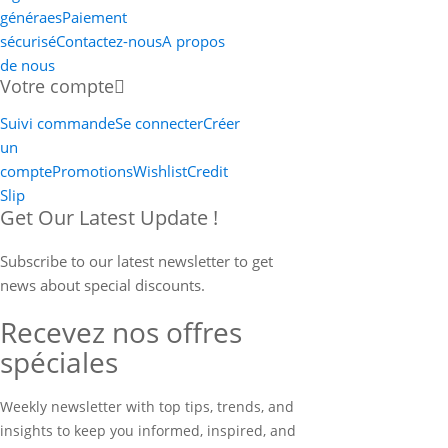
généraes
Paiement
sécurisé
Contactez-nous
A propos
de nous
Votre compte
Suivi commande
Se connecter
Créer
un
compte
Promotions
Wishlist
Credit
Slip
Get Our Latest Update !
Subscribe to our latest newsletter to get
news about special discounts.
Recevez nos offres
spéciales
Weekly newsletter with top tips, trends, and
insights to keep you informed, inspired, and