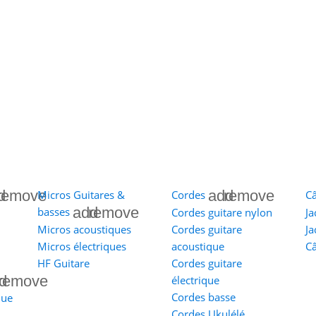
d
remove
add
remove
Micros Guitares &
Cordes
Câ
add
remove
basses
Cordes guitare nylon
Ja
Micros acoustiques
Cordes guitare
Ja
Micros électriques
acoustique
Câ
HF Guitare
Cordes guitare
d
remove
électrique
Cordes basse
que
Cordes Ukulélé