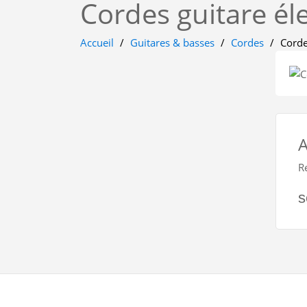
Cordes guitare él
Accueil
Guitares & basses
Cordes
Corde
A
R
s