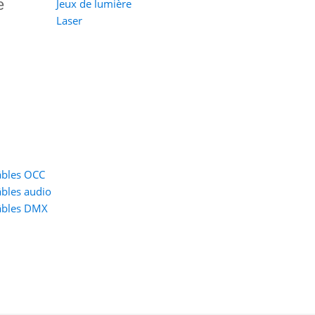
e
Jeux de lumière
Laser
âbles OCC
bles audio
âbles DMX