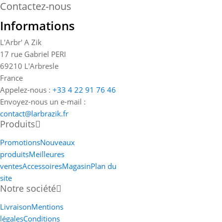
Contactez-nous
Informations
L'Arbr' A Zik
17 rue Gabriel PERI
69210 L'Arbresle
France
Appelez-nous :
+33 4 22 91 76 46
Envoyez-nous un e-mail :
contact@larbrazik.fr
Produits
Promotions
Nouveaux
produits
Meilleures
ventes
Accessoires
Magasin
Plan du
site
Notre société
Livraison
Mentions
légales
Conditions