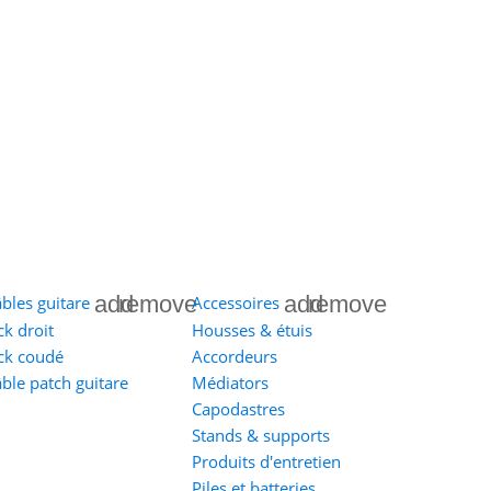
add
remove
add
remove
bles guitare
Accessoires
ck droit
Housses & étuis
ck coudé
Accordeurs
ble patch guitare
Médiators
Capodastres
Stands & supports
Produits d'entretien
Piles et batteries