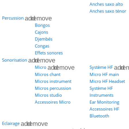
Anches saxo alto
Anches saxo ténor
add
remove
Percussion
Bongos
Cajons
Djembés
Congas
Effets sonores
add
remove
Sonorisation
add
remove
add
re
Micro
Système HF
Micros chant
Micro HF main
Micros instrument
Micro HF Headset
Micros percussion
Système HF
Micros studio
Instruments
Accessoires Micro
Ear Monitoring
Accessoires HF
Bluetooth
add
remove
Eclairage