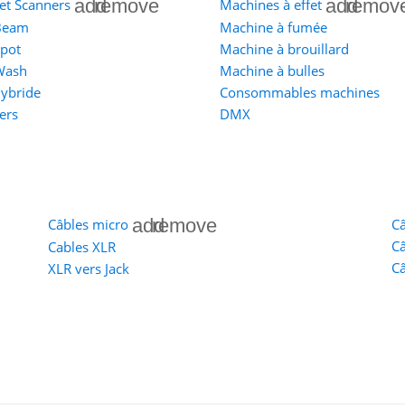
add
remove
add
remov
et Scanners
Machines à effet
Beam
Machine à fumée
Spot
Machine à brouillard
Wash
Machine à bulles
hybride
Consommables machines
ers
DMX
add
remove
Câbles micro
C
Câ
Cables XLR
C
XLR vers Jack