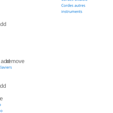
Cordes autres
instruments
add
add
remove
laviers
dd
e
b
no