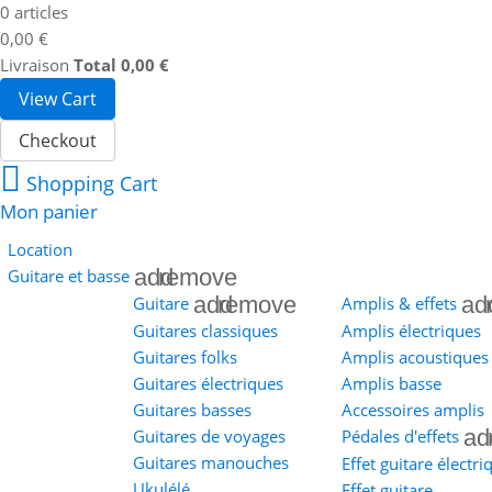
0 articles
0,00 €
Livraison
Total
0,00 €
View Cart
Checkout
Shopping Cart
Mon panier
Location
add
remove
Guitare et basse
add
remove
ad
Guitare
Amplis & effets
Guitares classiques
Amplis électriques
Guitares folks
Amplis acoustiques
Guitares électriques
Amplis basse
Guitares basses
Accessoires amplis
ad
Guitares de voyages
Pédales d'effets
Guitares manouches
Effet guitare électri
Ukulélé
Effet guitare