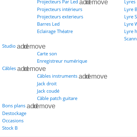
add
remove
Projecteurs Par Led
Lyres 
Projecteurs intérieurs
Lyre 
Projecteurs exterieurs
Lyre 
Barres Led
Lyre 
Eclairage Théatre
Lyre 
Scann
add
remove
Studio
Carte son
Enregistreur numérique
add
remove
Câbles
add
remove
Câbles instruments
Jack droit
Jack coudé
Câble patch guitare
add
remove
Bons plans
Destockage
Occasions
Stock B