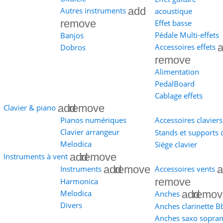
add
Autres instruments
acoustique
remove
Effet basse
Pédale Multi-effets
Banjos
Accessoires effets
Dobros
remove
Alimentation
PedalBoard
Cablage effets
add
remove
Clavier & piano
Pianos numériques
Accessoires claviers
Clavier arrangeur
Stands et supports c
Melodica
Siège clavier
add
remove
Instruments à vent
add
remove
a
Instruments
Accessoires vents
remove
Harmonica
add
remov
Melodica
Anches
Divers
Anches clarinette B
Anches saxo sopra