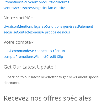
Promotions
Nouveaux produits
Meilleures
ventes
Accessoires
Magasin
Plan du site
Notre société
Livraison
Mentions légales
Conditions généraes
Paiement
sécurisé
Contactez-nous
A propos de nous
Votre compte
Suivi commande
Se connecter
Créer un
compte
Promotions
Wishlist
Credit Slip
Get Our Latest Update !
Subscribe to our latest newsletter to get news about special
discounts.
Recevez nos offres spéciales