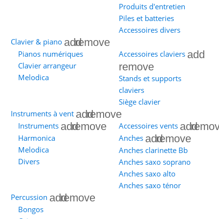
Produits d'entretien
Piles et batteries
Accessoires divers
add
remove
Clavier & piano
add
Pianos numériques
Accessoires claviers
remove
Clavier arrangeur
Melodica
Stands et supports
claviers
Siège clavier
add
remove
Instruments à vent
add
remove
add
remo
Instruments
Accessoires vents
add
remove
Harmonica
Anches
Melodica
Anches clarinette Bb
Divers
Anches saxo soprano
Anches saxo alto
Anches saxo ténor
add
remove
Percussion
Bongos