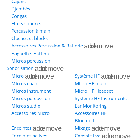
Cajons
Djembés
Congas
Effets sonores
Percussion à main
Cloches et blocks
add
remove
Accessoires Percussion & Batterie
Baguettes Batterie
Micros percussion
add
remove
Sonorisation
add
remove
add
remove
Micro
Système HF
Micros chant
Micro HF main
Micros instrument
Micro HF Headset
Micros percussion
Système HF Instruments
Micros studio
Ear Monitoring
Accessoires Micro
Accessoires HF
Bluetooth
add
remove
add
remove
Enceintes
Mixage
add
remove
Enceintes actives
Console live