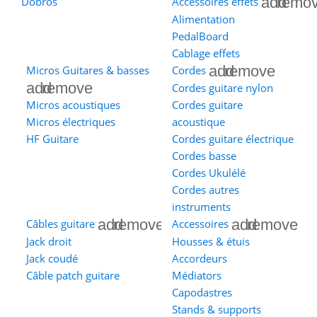
add
remo
Dobros
Accessoires effets
Alimentation
PedalBoard
Cablage effets
add
remove
Micros Guitares & basses
Cordes
add
remove
Cordes guitare nylon
Micros acoustiques
Cordes guitare
Micros électriques
acoustique
HF Guitare
Cordes guitare électrique
Cordes basse
Cordes Ukulélé
Cordes autres
instruments
add
remove
add
remove
Câbles guitare
Accessoires
Jack droit
Housses & étuis
Jack coudé
Accordeurs
Câble patch guitare
Médiators
Capodastres
Stands & supports