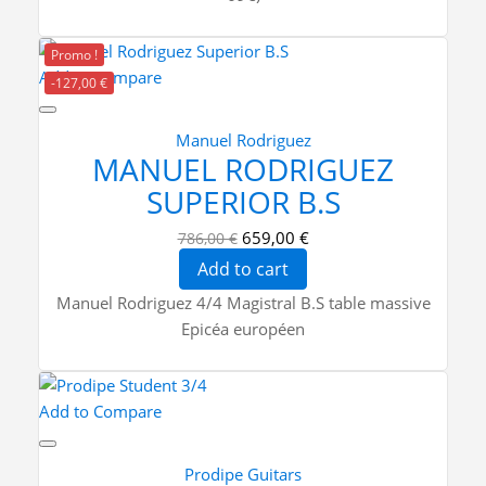
Promo !
Add to Compare
-127,00 €
Manuel Rodriguez
MANUEL RODRIGUEZ
SUPERIOR B.S
659,00 €
786,00 €
Add to cart
Manuel Rodriguez 4/4 Magistral B.S table massive
Epicéa européen
Add to Compare
Prodipe Guitars