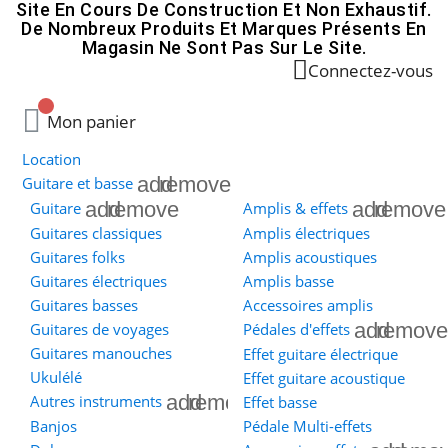
Site En Cours De Construction Et Non Exhaustif.
De Nombreux Produits Et Marques Présents En
Magasin Ne Sont Pas Sur Le Site.
Connectez-vous
Mon panier
Location
add
remove
Guitare et basse
add
remove
add
remove
Guitare
Amplis & effets
Guitares classiques
Amplis électriques
Guitares folks
Amplis acoustiques
Guitares électriques
Amplis basse
Guitares basses
Accessoires amplis
add
remove
Guitares de voyages
Pédales d'effets
Guitares manouches
Effet guitare électrique
Ukulélé
Effet guitare acoustique
add
remove
Autres instruments
Effet basse
Banjos
Pédale Multi-effets