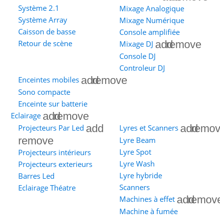
Système 2.1
Mixage Analogique
Système Array
Mixage Numérique
Caisson de basse
Console amplifiée
add
remove
Retour de scène
Mixage DJ
Console DJ
Controleur DJ
add
remove
Enceintes mobiles
Sono compacte
Enceinte sur batterie
add
remove
Eclairage
add
add
remo
Projecteurs Par Led
Lyres et Scanners
remove
Lyre Beam
Lyre Spot
Projecteurs intérieurs
Lyre Wash
Projecteurs exterieurs
Lyre hybride
Barres Led
Scanners
Eclairage Théatre
add
remov
Machines à effet
Machine à fumée