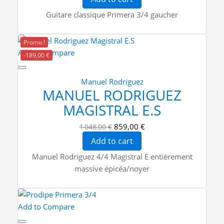
Guitare classique Primera 3/4 gaucher
Promo !
Add to Compare
-189,00 €
Manuel Rodriguez
MANUEL RODRIGUEZ
MAGISTRAL E.S
859,00 €
1 048,00 €
Add to cart
Manuel Rodriguez 4/4 Magistral E entièrement
massive épicéa/noyer
Add to Compare