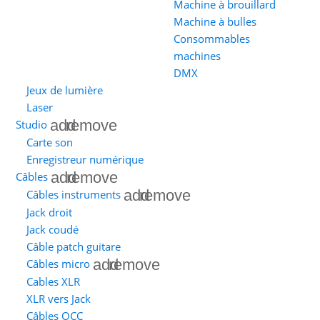
Machine à brouillard
Machine à bulles
Consommables
machines
DMX
Jeux de lumière
Laser
add
remove
Studio
Carte son
Enregistreur numérique
add
remove
Câbles
add
remove
Câbles instruments
Jack droit
Jack coudé
Câble patch guitare
add
remove
Câbles micro
Cables XLR
XLR vers Jack
Câbles OCC