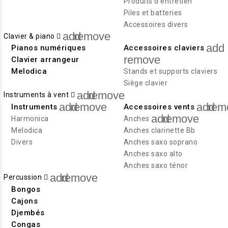
Produits d'entretien
Piles et batteries
Accessoires divers
add
remove
Clavier & piano
add
Pianos numériques
Accessoires claviers
remove
Clavier arrangeur
Melodica
Stands et supports claviers
Siège clavier
add
remove
Instruments à vent
add
remove
add
rem
Instruments
Accessoires vents
add
remove
Harmonica
Anches
Melodica
Anches clarinette Bb
Divers
Anches saxo soprano
Anches saxo alto
Anches saxo ténor
add
remove
Percussion
Bongos
Cajons
Djembés
Congas