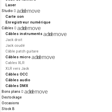
Laser
add
remove
Studio
Carte son
Enregistreur numérique
add
remove
Câbles
add
remove
Câbles instruments
Jack droit
Jack coudé
Câble patch guitare
add
remove
Câbles micro
Cables XLR
XLR vers Jack
Câbles OCC
Câbles audio
Câbles DMX
add
remove
Bons plans
Destockage
Occasions
Stock B