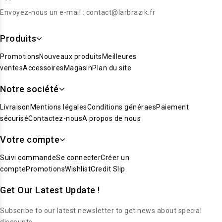
Envoyez-nous un e-mail :
contact@larbrazik.fr
Produits
Promotions
Nouveaux produits
Meilleures
ventes
Accessoires
Magasin
Plan du site
Notre société
Livraison
Mentions légales
Conditions généraes
Paiement
sécurisé
Contactez-nous
A propos de nous
Votre compte
Suivi commande
Se connecter
Créer un
compte
Promotions
Wishlist
Credit Slip
Get Our Latest Update !
Subscribe to our latest newsletter to get news about special