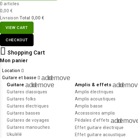
0 articles
0,00 €
Livraison
Total
0,00 €
VIEW CART
CHECKOUT
Shopping Cart
Mon panier
Location
add
remove
Guitare et basse
add
remove
add
remov
Guitare
Amplis & effets
Guitares classiques
Amplis électriques
Guitares folks
Amplis acoustiques
Guitares électriques
Amplis basse
Guitares basses
Accessoires amplis
add
remov
Guitares de voyages
Pédales d'effets
Guitares manouches
Effet guitare électrique
Ukulélé
Effet guitare acoustique