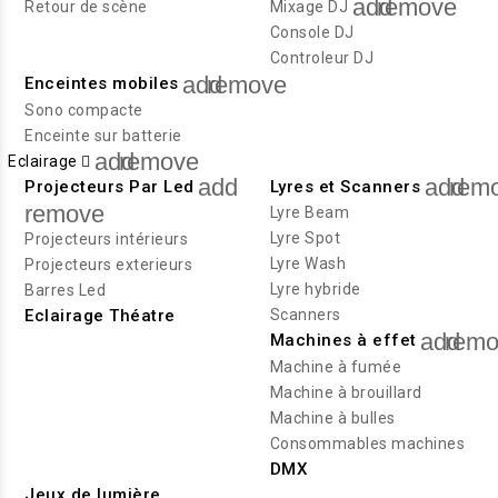
add
remove
Retour de scène
Mixage DJ
Console DJ
Controleur DJ
add
remove
Enceintes mobiles
Sono compacte
Enceinte sur batterie
add
remove
Eclairage
add
add
rem
Projecteurs Par Led
Lyres et Scanners
remove
Lyre Beam
Lyre Spot
Projecteurs intérieurs
Lyre Wash
Projecteurs exterieurs
Lyre hybride
Barres Led
Eclairage Théatre
Scanners
add
remo
Machines à effet
Machine à fumée
Machine à brouillard
Machine à bulles
Consommables machines
DMX
Jeux de lumière