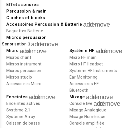
Effets sonores
Percussion à main
Cloches et blocks
add
remove
Accessoires Percussion & Batterie
Baguettes Batterie
Micros percussion
add
remove
Sonorisation
add
remove
add
remove
Micro
Système HF
Micros chant
Micro HF main
Micros instrument
Micro HF Headset
Micros percussion
Système HF Instruments
Micros studio
Ear Monitoring
Accessoires Micro
Accessoires HF
Bluetooth
add
remove
add
remove
Enceintes
Mixage
add
remove
Enceintes actives
Console live
Système 2.1
Mixage Analogique
Système Array
Mixage Numérique
Caisson de basse
Console amplifiée