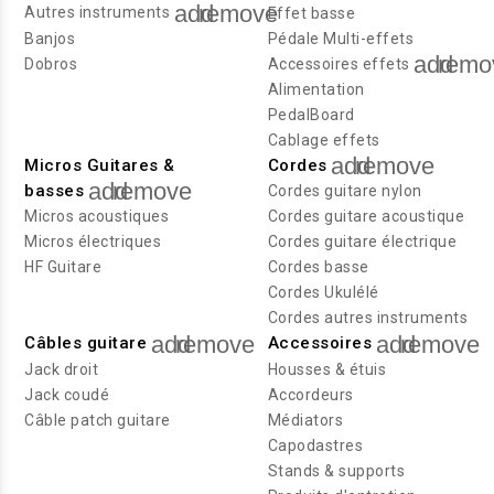
add
remove
Autres instruments
Effet basse
Banjos
Pédale Multi-effets
add
remo
Dobros
Accessoires effets
Alimentation
PedalBoard
Cablage effets
add
remove
Micros Guitares &
Cordes
add
remove
basses
Cordes guitare nylon
Micros acoustiques
Cordes guitare acoustique
Micros électriques
Cordes guitare électrique
HF Guitare
Cordes basse
Cordes Ukulélé
Cordes autres instruments
add
remove
add
remove
Câbles guitare
Accessoires
Jack droit
Housses & étuis
Jack coudé
Accordeurs
Câble patch guitare
Médiators
Capodastres
Stands & supports