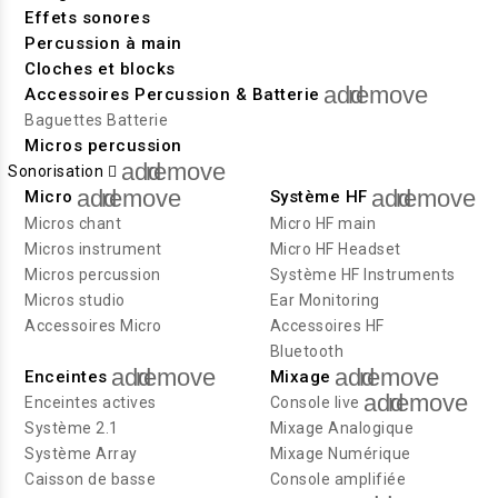
Effets sonores
Percussion à main
Cloches et blocks
add
remove
Accessoires Percussion & Batterie
Baguettes Batterie
Micros percussion
add
remove
Sonorisation
add
remove
add
remove
Micro
Système HF
Micros chant
Micro HF main
Micros instrument
Micro HF Headset
Micros percussion
Système HF Instruments
Micros studio
Ear Monitoring
Accessoires Micro
Accessoires HF
Bluetooth
add
remove
add
remove
Enceintes
Mixage
add
remove
Enceintes actives
Console live
Système 2.1
Mixage Analogique
Système Array
Mixage Numérique
Caisson de basse
Console amplifiée