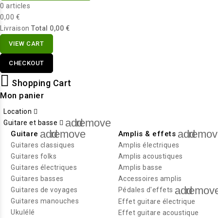
0 articles
0,00 €
Livraison
Total
0,00 €
VIEW CART
CHECKOUT
Shopping Cart
Mon panier
Location
add
remove
Guitare et basse
add
remove
add
remov
Guitare
Amplis & effets
Guitares classiques
Amplis électriques
Guitares folks
Amplis acoustiques
Guitares électriques
Amplis basse
Guitares basses
Accessoires amplis
add
remov
Guitares de voyages
Pédales d'effets
Guitares manouches
Effet guitare électrique
Ukulélé
Effet guitare acoustique