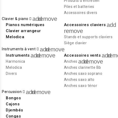
Produits d'entretien
Piles et batteries
Accessoires divers
add
remove
Clavier & piano
add
Pianos numériques
Accessoires claviers
remove
Clavier arrangeur
Melodica
Stands et supports claviers
Siège clavier
add
remove
Instruments à vent
add
remove
add
rem
Instruments
Accessoires vents
add
remove
Harmonica
Anches
Melodica
Anches clarinette Bb
Divers
Anches saxo soprano
Anches saxo alto
Anches saxo ténor
add
remove
Percussion
Bongos
Cajons
Djembés
Congas