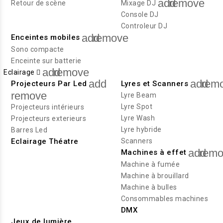
add
remove
Retour de scène
Mixage DJ
Console DJ
Controleur DJ
add
remove
Enceintes mobiles
Sono compacte
Enceinte sur batterie
add
remove
Eclairage
add
add
rem
Projecteurs Par Led
Lyres et Scanners
remove
Lyre Beam
Lyre Spot
Projecteurs intérieurs
Lyre Wash
Projecteurs exterieurs
Lyre hybride
Barres Led
Eclairage Théatre
Scanners
add
remo
Machines à effet
Machine à fumée
Machine à brouillard
Machine à bulles
Consommables machines
DMX
Jeux de lumière