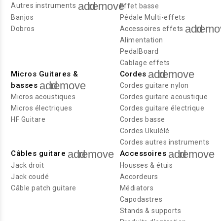
add
remove
Autres instruments
Effet basse
Banjos
Pédale Multi-effets
add
remo
Dobros
Accessoires effets
Alimentation
PedalBoard
Cablage effets
add
remove
Micros Guitares &
Cordes
add
remove
basses
Cordes guitare nylon
Micros acoustiques
Cordes guitare acoustique
Micros électriques
Cordes guitare électrique
HF Guitare
Cordes basse
Cordes Ukulélé
Cordes autres instruments
add
remove
add
remove
Câbles guitare
Accessoires
Jack droit
Housses & étuis
Jack coudé
Accordeurs
Câble patch guitare
Médiators
Capodastres
Stands & supports