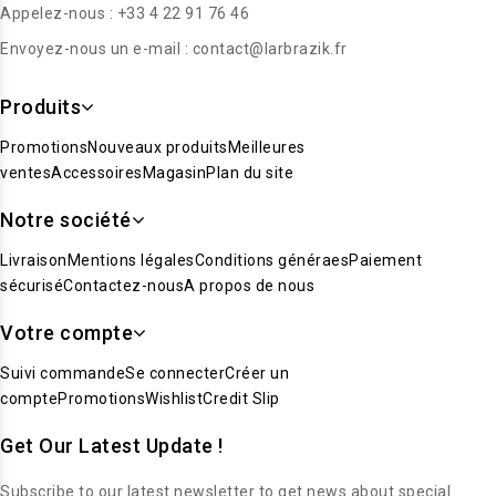
Appelez-nous :
+33 4 22 91 76 46
Envoyez-nous un e-mail :
contact@larbrazik.fr
Produits
Promotions
Nouveaux produits
Meilleures
ventes
Accessoires
Magasin
Plan du site
Notre société
Livraison
Mentions légales
Conditions généraes
Paiement
sécurisé
Contactez-nous
A propos de nous
Votre compte
Suivi commande
Se connecter
Créer un
compte
Promotions
Wishlist
Credit Slip
Get Our Latest Update !
Subscribe to our latest newsletter to get news about special