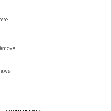
ove
d
remove
move
Percussion à main