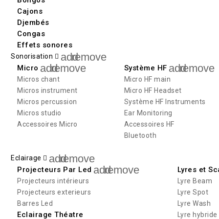
Cajons
Djembés
Congas
Effets sonores
add
remove
Sonorisation
add
remove
add
remove
Micro
Système HF
Micros chant
Micro HF main
Micros instrument
Micro HF Headset
Micros percussion
Système HF Instruments
Micros studio
Ear Monitoring
Accessoires Micro
Accessoires HF
Bluetooth
add
remove
Eclairage
add
remove
Projecteurs Par Led
Lyres et S
Projecteurs intérieurs
Lyre Beam
Projecteurs exterieurs
Lyre Spot
Barres Led
Lyre Wash
Eclairage Théatre
Lyre hybride