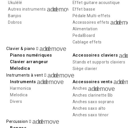
Ukulélé
Effet guitare acoustique
add
remove
Autres instruments
Effet basse
Banjos
Pédale Multi-effets
add
rem
Dobros
Accessoires effets
Alimentation
PedalBoard
Cablage effets
add
remove
Clavier & piano
ad
Pianos numériques
Accessoires claviers
Clavier arrangeur
Stands et supports claviers
Melodica
Siège clavier
add
remove
Instruments à vent
add
remove
add
re
Instruments
Accessoires vents
add
remove
Harmonica
Anches
Melodica
Anches clarinette Bb
Divers
Anches saxo soprano
Anches saxo alto
Anches saxo ténor
add
remove
Percussion
Bongos