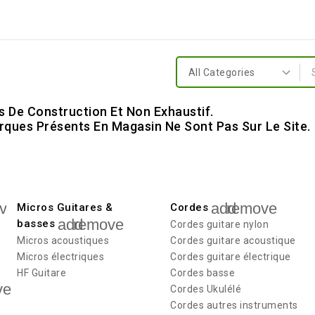
s De Construction Et Non Exhaustif.
ques Présents En Magasin Ne Sont Pas Sur Le Site.
ve
add
remove
Micros Guitares &
Cordes
add
remove
basses
Cordes guitare nylon
Micros acoustiques
Cordes guitare acoustique
Micros électriques
Cordes guitare électrique
HF Guitare
Cordes basse
ve
Cordes Ukulélé
Cordes autres instruments