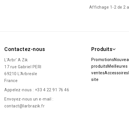
Affichage 1-2 de 2 a
Contactez-nous
Produits
Promotions
Nouvea
L'Arbr' A Zik
produits
Meilleures
17 rue Gabriel PERI
ventes
Accessoires
69210 L'Arbresle
site
France
Appelez-nous :
+33 4 22 91 76 46
Envoyez-nous un e-mail :
contact@larbrazik.fr