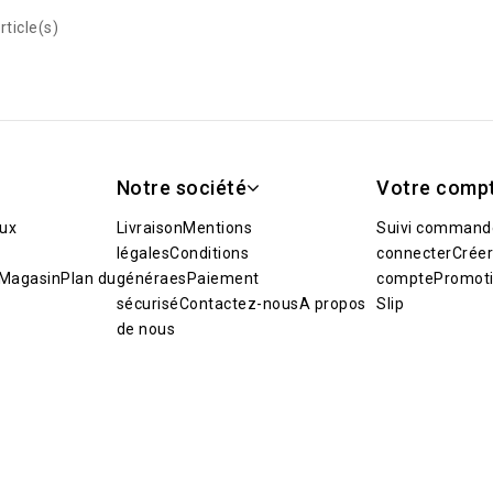
rticle(s)
Notre société
Votre comp
ux
Livraison
Mentions
Suivi command
légales
Conditions
connecter
Créer
Magasin
Plan du
généraes
Paiement
compte
Promot
sécurisé
Contactez-nous
A propos
Slip
de nous