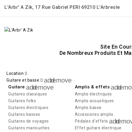
L'Arbr' A Zik, 17 Rue Gabriel PERI 69210 L'Arbresle
Site En Cour
De Nombreux Produits Et Mar
Location
add
remove
Guitare et basse
add
remove
add
remo
Guitare
Amplis & effets
Guitares classiques
Amplis électriques
Guitares folks
Amplis acoustiques
Guitares électriques
Amplis basse
Guitares basses
Accessoires amplis
add
remo
Guitares de voyages
Pédales d'effets
Guitares manouches
Effet guitare électrique