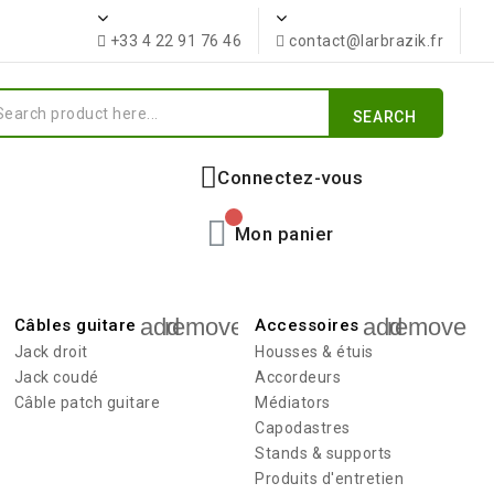
+33 4 22 91 76 46
contact@larbrazik.fr
SEARCH
Connectez-vous
Mon panier
add
remove
add
remove
Câbles guitare
Accessoires
Jack droit
Housses & étuis
Jack coudé
Accordeurs
Câble patch guitare
Médiators
Capodastres
Stands & supports
Produits d'entretien