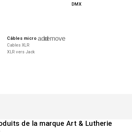
DMX
add
remove
Câbles micro
Cables XLR
XLR vers Jack
oduits de la marque Art & Lutherie