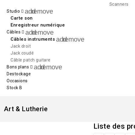
Scanners
add
remove
Studio
Carte son
Enregistreur numérique
add
remove
Câbles
add
remove
Câbles instruments
Jack droit
Jack coudé
Câble patch guitare
add
remove
Bons plans
Destockage
Occasions
Stock B
Art & Lutherie
Liste des pr