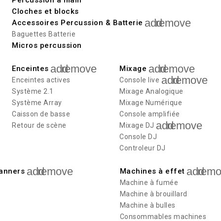
Cloches et blocks
add
remove
Accessoires Percussion & Batterie
Baguettes Batterie
Micros percussion
add
remove
add
remove
Enceintes
Mixage
add
remove
Enceintes actives
Console live
Système 2.1
Mixage Analogique
Système Array
Mixage Numérique
Caisson de basse
Console amplifiée
add
remove
Retour de scène
Mixage DJ
Console DJ
Controleur DJ
add
remove
add
remo
canners
Machines à effet
Machine à fumée
Machine à brouillard
Machine à bulles
Consommables machines