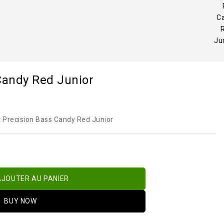
C
Ju
Candy Red Junior
 Precision Bass Candy Red Junior
AJOUTER AU PANIER
BUY NOW