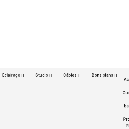
Eclairage
Studio
Câbles
Bons plans
Ac
Gui
ba
Pr
P