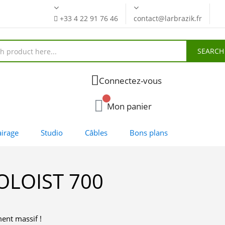
+33 4 22 91 76 46
contact@larbrazik.fr
SEARCH
Connectez-vous
Mon panier
airage
Studio
Câbles
Bons plans
OLOIST 700
ent massif !