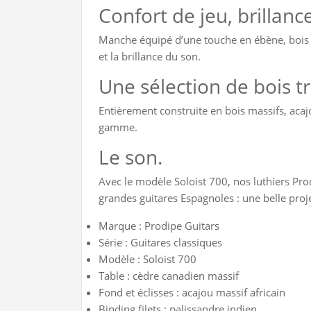
Confort de jeu, brillan
Manche équipé d’une touche en ébène, bois a
et la brillance du son.
Une sélection de bois 
Entièrement construite en bois massifs, acaj
gamme.
Le son.
Avec le modèle Soloist 700, nos luthiers Pro
grandes guitares Espagnoles : une belle pro
Marque :
Prodipe Guitars
Série :
Guitares classiques
Modèle :
Soloist 700
Table :
cèdre canadien massif
Fond et éclisses :
acajou massif africain
Binding filets :
palissandre indien