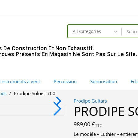
s De Construction Et Non Exhaustif.
ques Présents En Magasin Ne Sont Pas Sur Le Site.
Instruments à vent
Percussion
Sonorisation
Ecl
ques
Prodipe Soloist 700
Prodipe Guitars
PRODIPE S
989,00 €
TTC
Le modèle « Luthier » entièrem