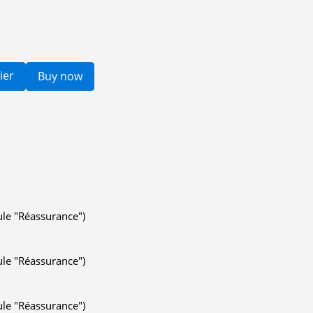
ier
Buy now
ule "Réassurance")
ule "Réassurance")
ule "Réassurance")