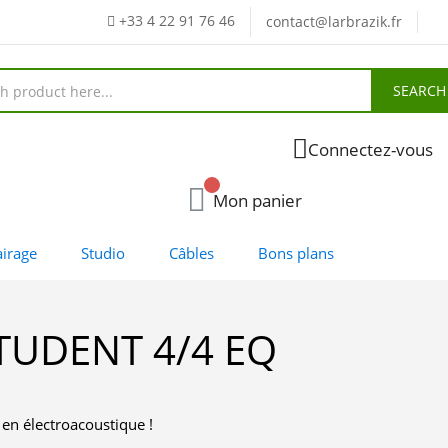
+33 4 22 91 76 46
contact@larbrazik.fr
SEARCH
Connectez-vous
Mon panier
airage
Studio
Câbles
Bons plans
TUDENT 4/4 EQ
en électroacoustique !