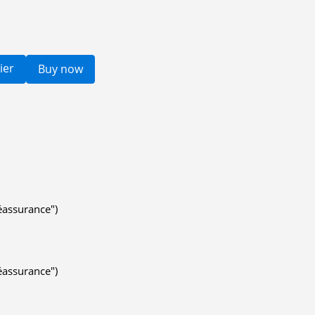
ier
Buy now
éassurance")
éassurance")