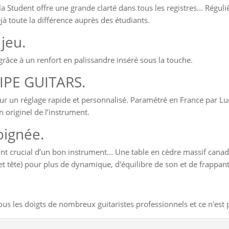
a Student offre une grande clarté dans tous les registres... Réguli
déjà toute la différence auprès des étudiants.
jeu.
râce à un renfort en palissandre inséré sous la touche.
IPE GUITARS.
our un réglage rapide et personnalisé. Paramétré en France par L
n originel de l’instrument.
oignée.
nt crucial d’un bon instrument... Une table en cèdre massif canad
et et tête) pour plus de dynamique, d'équilibre de son et de frap
ous les doigts de nombreux guitaristes professionnels et ce n'est 