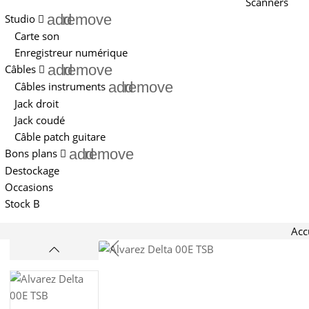
Scanners
add
remove
Studio
Carte son
Enregistreur numérique
add
remove
Câbles
add
remove
Câbles instruments
Jack droit
Jack coudé
Câble patch guitare
add
remove
Bons plans
Destockage
Occasions
Stock B
Acc
Promo !