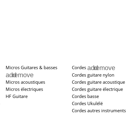
add
remove
Micros Guitares & basses
Cordes
add
remove
Cordes guitare nylon
Micros acoustiques
Cordes guitare acoustique
Micros électriques
Cordes guitare électrique
HF Guitare
Cordes basse
e
Cordes Ukulélé
Cordes autres instruments