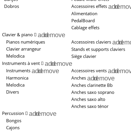
add
remo
Dobros
Accessoires effets
Alimentation
PedalBoard
Cablage effets
add
remove
Clavier & piano
add
rem
Pianos numériques
Accessoires claviers
Clavier arrangeur
Stands et supports claviers
Melodica
Siège clavier
add
remove
Instruments à vent
add
remove
add
remo
Instruments
Accessoires vents
add
remove
Harmonica
Anches
Melodica
Anches clarinette Bb
Divers
Anches saxo soprano
Anches saxo alto
Anches saxo ténor
add
remove
Percussion
Bongos
Cajons