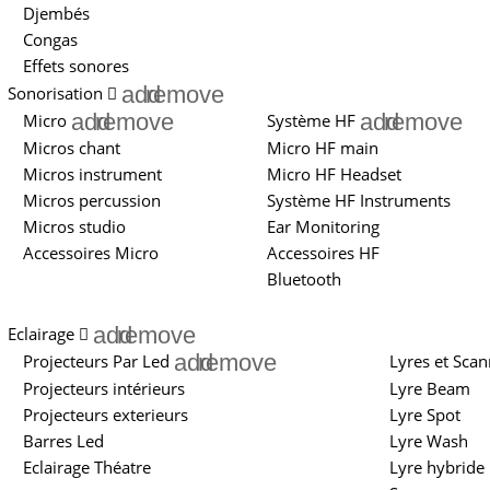
Djembés
Congas
Effets sonores
add
remove
Sonorisation
add
remove
add
remove
Micro
Système HF
Micros chant
Micro HF main
Micros instrument
Micro HF Headset
Micros percussion
Système HF Instruments
Micros studio
Ear Monitoring
Accessoires Micro
Accessoires HF
Bluetooth
add
remove
Eclairage
add
remove
Projecteurs Par Led
Lyres et Scan
Projecteurs intérieurs
Lyre Beam
Projecteurs exterieurs
Lyre Spot
Barres Led
Lyre Wash
Eclairage Théatre
Lyre hybride