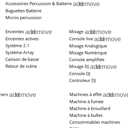
add
remove
Accessoires Percussion & Batterie
Baguettes Batterie
Micros percussion
add
remove
add
remove
Enceintes
Mixage
add
remove
Enceintes actives
Console live
Système 2.1
Mixage Analogique
Système Array
Mixage Numérique
Caisson de basse
Console amplifiée
add
remove
Retour de scène
Mixage DJ
Console DJ
Controleur DJ
add
remove
add
remov
ners
Machines à effet
Machine à fumée
Machine à brouillard
Machine à bulles
Consommables machines