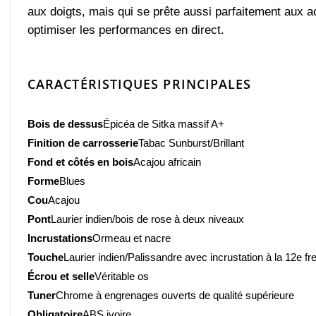
aux doigts, mais qui se prête aussi parfaitement aux
optimiser les performances en direct.
CARACTÉRISTIQUES PRINCIPALES
Bois de dessus
Épicéa de Sitka massif A+
Finition de carrosserie
Tabac Sunburst/Brillant
Fond et côtés en bois
Acajou africain
Forme
Blues
Cou
Acajou
Pont
Laurier indien/bois de rose à deux niveaux
Incrustations
Ormeau et nacre
Touche
Laurier indien/Palissandre avec incrustation à la 12e fre
Écrou et selle
Véritable os
Tuner
Chrome à engrenages ouverts de qualité supérieure
Obligatoire
ABS ivoire