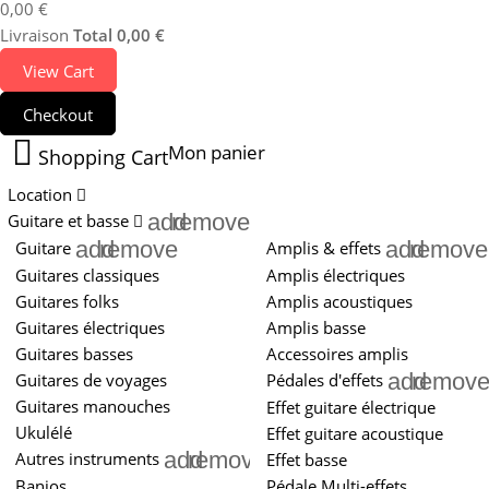
0,00 €
Livraison
Total
0,00 €
View Cart
Checkout
Mon panier
Shopping Cart
Location
add
remove
Guitare et basse
add
remove
add
remove
Guitare
Amplis & effets
Guitares classiques
Amplis électriques
Guitares folks
Amplis acoustiques
Guitares électriques
Amplis basse
Guitares basses
Accessoires amplis
add
remov
Guitares de voyages
Pédales d'effets
Guitares manouches
Effet guitare électrique
Ukulélé
Effet guitare acoustique
add
remove
Autres instruments
Effet basse
Banjos
Pédale Multi-effets