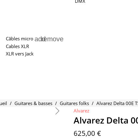
DMX
add
remove
Câbles micro
Cables XLR
XLR vers Jack
ueil
Guitares & basses
Guitares folks
Alvarez Delta 00E 
Alvarez
Alvarez Delta 0
625,00 €