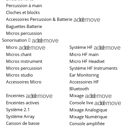
Percussion à main
Cloches et blocks
add
remove
Accessoires Percussion & Batterie
Baguettes Batterie
Micros percussion
add
remove
Sonorisation
add
remove
add
remove
Micro
Système HF
Micros chant
Micro HF main
Micros instrument
Micro HF Headset
Micros percussion
Système HF Instruments
Micros studio
Ear Monitoring
Accessoires Micro
Accessoires HF
Bluetooth
add
remove
add
remove
Enceintes
Mixage
add
remove
Enceintes actives
Console live
Système 2.1
Mixage Analogique
Système Array
Mixage Numérique
Caisson de basse
Console amplifiée