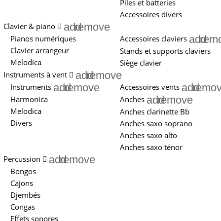
Piles et batteries
Accessoires divers
add
remove
Clavier & piano
add
rem
Pianos numériques
Accessoires claviers
Clavier arrangeur
Stands et supports claviers
Melodica
Siège clavier
add
remove
Instruments à vent
add
remove
add
remo
Instruments
Accessoires vents
add
remove
Harmonica
Anches
Melodica
Anches clarinette Bb
Divers
Anches saxo soprano
Anches saxo alto
Anches saxo ténor
add
remove
Percussion
Bongos
Cajons
Djembés
Congas
Effets sonores