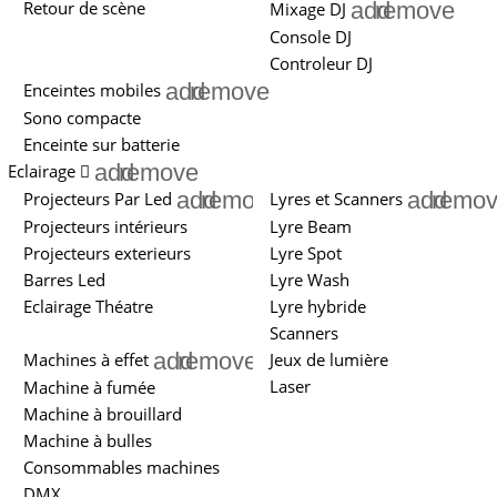
add
remove
Retour de scène
Mixage DJ
Console DJ
Controleur DJ
add
remove
Enceintes mobiles
Sono compacte
Enceinte sur batterie
add
remove
Eclairage
add
remove
add
remo
Projecteurs Par Led
Lyres et Scanners
Projecteurs intérieurs
Lyre Beam
Projecteurs exterieurs
Lyre Spot
Barres Led
Lyre Wash
Eclairage Théatre
Lyre hybride
Scanners
add
remove
Machines à effet
Jeux de lumière
Laser
Machine à fumée
Machine à brouillard
Machine à bulles
Consommables machines
DMX