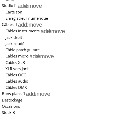
add
remove
Studio
Carte son
Enregistreur numérique
add
remove
Câbles
add
remove
Câbles instruments
Jack droit
Jack coudé
Câble patch guitare
add
remove
Câbles micro
Cables XLR
XLR vers Jack
Câbles OCC
Câbles audio
Câbles DMX
add
remove
Bons plans
Destockage
Occasions
Stock B