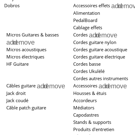
add
remo
Dobros
Accessoires effets
Alimentation
PedalBoard
Cablage effets
add
remove
Micros Guitares & basses
Cordes
add
remove
Cordes guitare nylon
Micros acoustiques
Cordes guitare acoustique
Micros électriques
Cordes guitare électrique
HF Guitare
Cordes basse
Cordes Ukulélé
Cordes autres instruments
add
remove
add
remove
Câbles guitare
Accessoires
Jack droit
Housses & étuis
Jack coudé
Accordeurs
Câble patch guitare
Médiators
Capodastres
Stands & supports
Produits d'entretien