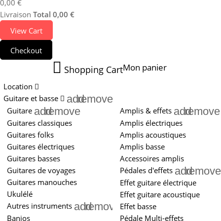
0,00 €
Livraison
Total
0,00 €
View Cart
Checkout
Mon panier
Shopping Cart
Location
add
remove
Guitare et basse
add
remove
add
remove
Guitare
Amplis & effets
Guitares classiques
Amplis électriques
Guitares folks
Amplis acoustiques
Guitares électriques
Amplis basse
Guitares basses
Accessoires amplis
add
remove
Guitares de voyages
Pédales d'effets
Guitares manouches
Effet guitare électrique
Ukulélé
Effet guitare acoustique
add
remove
Autres instruments
Effet basse
Banjos
Pédale Multi-effets