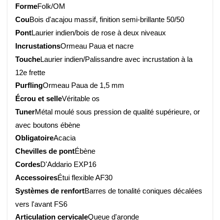
Forme
Folk/OM
Cou
Bois d'acajou massif, finition semi-brillante 50/50
Pont
Laurier indien/bois de rose à deux niveaux
Incrustations
Ormeau Paua et nacre
Touche
Laurier indien/Palissandre avec incrustation à la
12e frette
Purfling
Ormeau Paua de 1,5 mm
Écrou et selle
Véritable os
Tuner
Métal moulé sous pression de qualité supérieure, or
avec boutons ébène
Obligatoire
Acacia
Chevilles de pont
Ébène
Cordes
D'Addario EXP16
Accessoires
Étui flexible AF30
Systèmes de renfort
Barres de tonalité coniques décalées
vers l'avant FS6
Articulation cervicale
Queue d'aronde